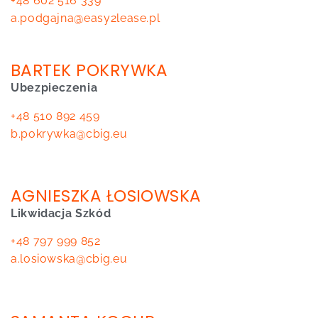
+48 602 516 339
a.podgajna@easy2lease.pl
BARTEK POKRYWKA
Ubezpieczenia
+48 510 892 459
b.pokrywka@cbig.eu
AGNIESZKA ŁOSIOWSKA
Likwidacja Szkód
+48 797 999 852
a.losiowska@cbig.eu