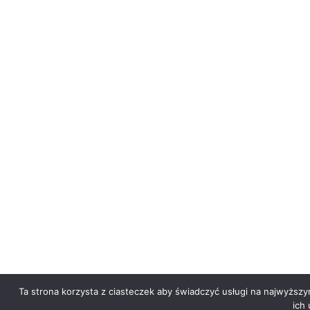
Ta strona korzysta z ciasteczek aby świadczyć usługi na najwyższy
ich 