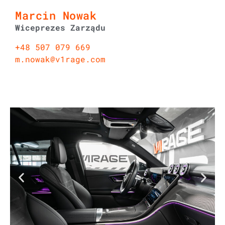
Marcin Nowak
Wiceprezes Zarządu
+48 507 079 669
m.nowak@v1rage.com