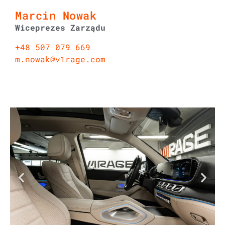
Marcin Nowak
Wiceprezes Zarządu
+48 507 079 669
m.nowak@v1rage.com