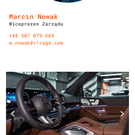
Marcin Nowak
Wiceprezes Zarządu
+48 507 079 669
m.nowak@v1rage.com