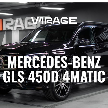
Wynajem spersonalizowany
MERCEDES-BENZ
GLS 450D 4MATIC