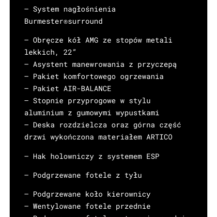
– System nagłośnienia
Burmester®surround
– Obręcze kół AMG ze stopów metali
lekkich, 22”
– Asystent manewrowania z przyczepą
– Pakiet komfortowego ogrzewania
– Pakiet AIR-BALANCE
– Stopnie przyprogowe w stylu
aluminium z gumowymi wypustkami
– Deska rozdzielcza oraz górna część
drzwi wykończona materiałem ARTICO
– Hak holowniczy z systemem ESP
– Podgrzewane fotele z tyłu
– Podgrzewane koło kierownicy
– Wentylowane fotele przednie